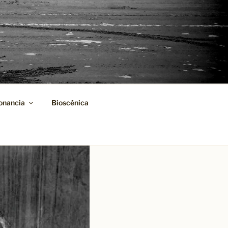
onancia
Bioscénica