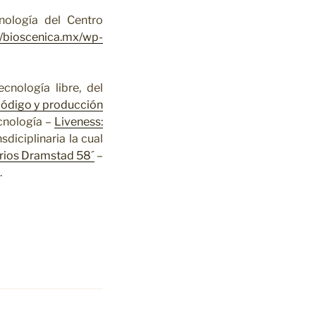
nología del Centro
//bioscenica.mx/wp-
ecnología libre, del
código y producción
ecnología –
Liveness:
sdiciplinaria la cual
rios Dramstad 58´
–
.