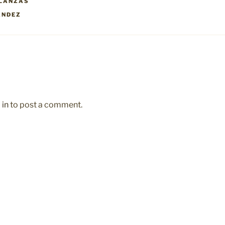
LANZAS
ÁNDEZ
 in
to post a comment.