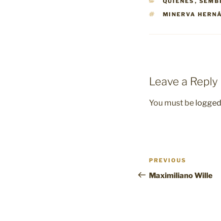
CATEGORIES
QUIÉNES
,
SEMB
TAGS
MINERVA HERN
Leave a Reply
You must be
logged
Post
Previous
PREVIOUS
navigation
Post
Maximiliano Wille