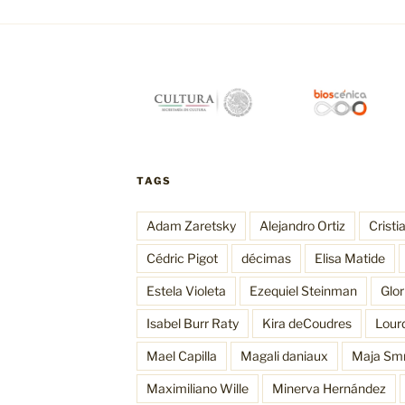
TAGS
Adam Zaretsky
Alejandro Ortiz
Cristi
Cédric Pigot
décimas
Elisa Matide
Estela Violeta
Ezequiel Steinman
Glo
Isabel Burr Raty
Kira deCoudres
Lour
Mael Capilla
Magali daniaux
Maja Sm
Maximiliano Wille
Minerva Hernández