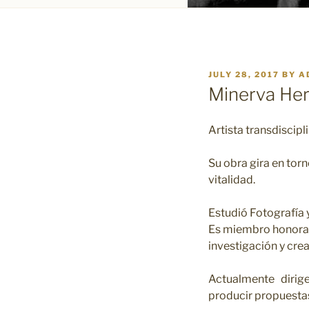
POSTED
JULY 28, 2017
BY
A
ON
Minerva He
Artista transdiscipli
Su obra gira en torn
vitalidad.
Estudió Fotografía y
Es miembro honorar
investigación y cre
Actualmente dirig
producir propuestas