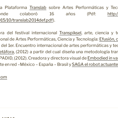
la Plataforma
Translab
sobre Artes Performáticas y Tec
 donde colaboró 16 años (Pdf:
http:
15/10/translab2014def.pdf
).
ra del festival internacional
Transpiksel
, arte, ciencia y t
onal de Artes Performáticas, Ciencia y Tecnología:
Efusión, 
y del 1er. Encuentro internacional de artes performáticas y t
etáfora
, (2012) a partir del cual diseña una metodología tran
 PADID, (2012). Creadora y directora visual de
Embodied in va
te en red –México – España – Brasil y
SAGA el robot actuante
.com