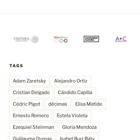
TAGS
Adam Zaretsky
Alejandro Ortiz
Cristian Delgado
Cándido Capilla
Cédric Pigot
décimas
Elisa Matide
Ernesto Romero
Estela Violeta
Ezequiel Steinman
Gloria Mendoza
Guillaume Dumas
Isabel Burr Raty