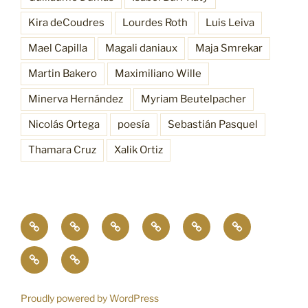
Kira deCoudres
Lourdes Roth
Luis Leiva
Mael Capilla
Magali daniaux
Maja Smrekar
Martin Bakero
Maximiliano Wille
Minerva Hernández
Myriam Beutelpacher
Nicolás Ortega
poesía
Sebastián Pasquel
Thamara Cruz
Xalik Ortiz
Empatía
¿Quiénes
Antecedentes
Procesos
Funciones
Resonancia
4.0
somos?
Bioscénica
Contacto
Proudly powered by WordPress