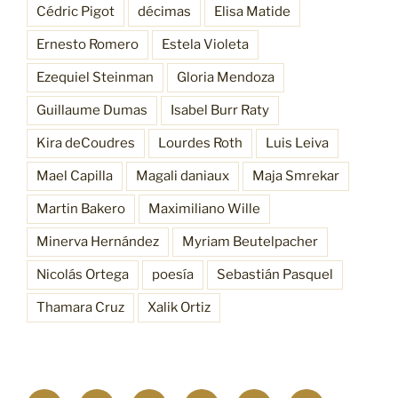
Cédric Pigot
décimas
Elisa Matide
Ernesto Romero
Estela Violeta
Ezequiel Steinman
Gloria Mendoza
Guillaume Dumas
Isabel Burr Raty
Kira deCoudres
Lourdes Roth
Luis Leiva
Mael Capilla
Magali daniaux
Maja Smrekar
Martin Bakero
Maximiliano Wille
Minerva Hernández
Myriam Beutelpacher
Nicolás Ortega
poesía
Sebastián Pasquel
Thamara Cruz
Xalik Ortiz