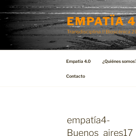
Skip
to
EMPATÏA 4
content
Transdisciplina // Bioscénica 
Empatía 4.0
¿Quiénes somos
Contacto
empatía4-
Buenos_aires17