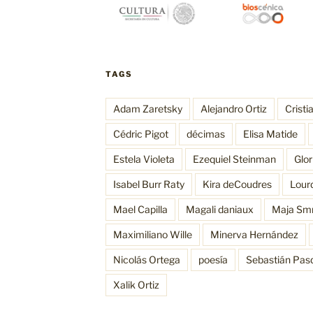
TAGS
Adam Zaretsky
Alejandro Ortiz
Cristi
Cédric Pigot
décimas
Elisa Matide
Estela Violeta
Ezequiel Steinman
Glo
Isabel Burr Raty
Kira deCoudres
Lour
Mael Capilla
Magali daniaux
Maja Sm
Maximiliano Wille
Minerva Hernández
Nicolás Ortega
poesía
Sebastián Pas
Xalik Ortiz