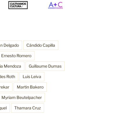
an Delgado
Cándido Capilla
Ernesto Romero
ria Mendoza
Guillaume Dumas
des Roth
Luis Leiva
rekar
Martin Bakero
Myriam Beutelpacher
quel
Thamara Cruz