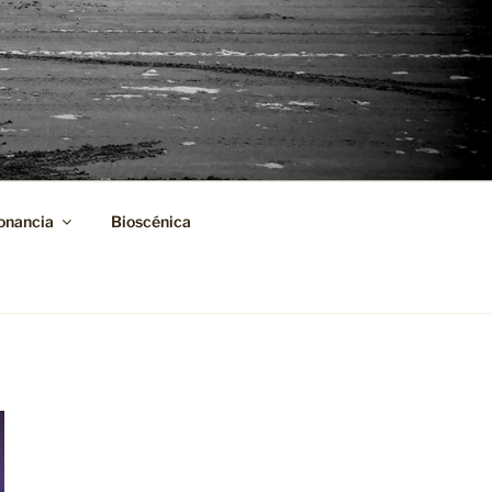
onancia
Bioscénica