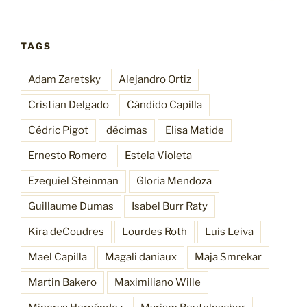
TAGS
Adam Zaretsky
Alejandro Ortiz
Cristian Delgado
Cándido Capilla
Cédric Pigot
décimas
Elisa Matide
Ernesto Romero
Estela Violeta
Ezequiel Steinman
Gloria Mendoza
Guillaume Dumas
Isabel Burr Raty
Kira deCoudres
Lourdes Roth
Luis Leiva
Mael Capilla
Magali daniaux
Maja Smrekar
Martin Bakero
Maximiliano Wille