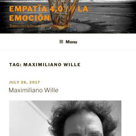
Skip
EMPATÏA 4.0 /// LA
to
EMOCIÖN
content
Transdisciplina // Bioscénica 2017
Menu
TAG:
MAXIMILIANO WILLE
POSTED
JULY 26, 2017
ON
Maximiliano Wille