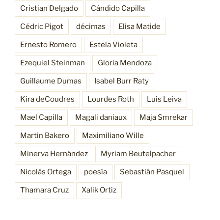
Cristian Delgado
Cándido Capilla
Cédric Pigot
décimas
Elisa Matide
Ernesto Romero
Estela Violeta
Ezequiel Steinman
Gloria Mendoza
Guillaume Dumas
Isabel Burr Raty
Kira deCoudres
Lourdes Roth
Luis Leiva
Mael Capilla
Magali daniaux
Maja Smrekar
Martin Bakero
Maximiliano Wille
Minerva Hernández
Myriam Beutelpacher
Nicolás Ortega
poesía
Sebastián Pasquel
Thamara Cruz
Xalik Ortiz