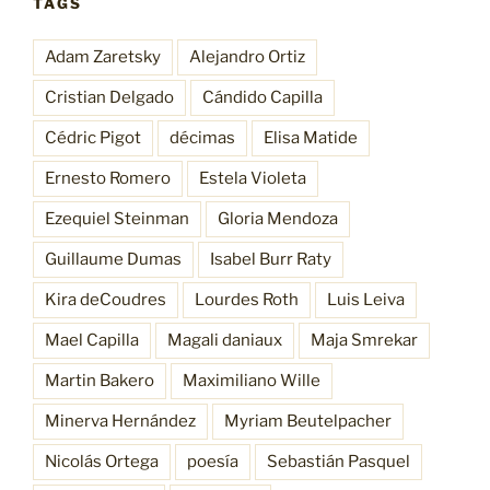
TAGS
Adam Zaretsky
Alejandro Ortiz
Cristian Delgado
Cándido Capilla
Cédric Pigot
décimas
Elisa Matide
Ernesto Romero
Estela Violeta
Ezequiel Steinman
Gloria Mendoza
Guillaume Dumas
Isabel Burr Raty
Kira deCoudres
Lourdes Roth
Luis Leiva
Mael Capilla
Magali daniaux
Maja Smrekar
Martin Bakero
Maximiliano Wille
Minerva Hernández
Myriam Beutelpacher
Nicolás Ortega
poesía
Sebastián Pasquel