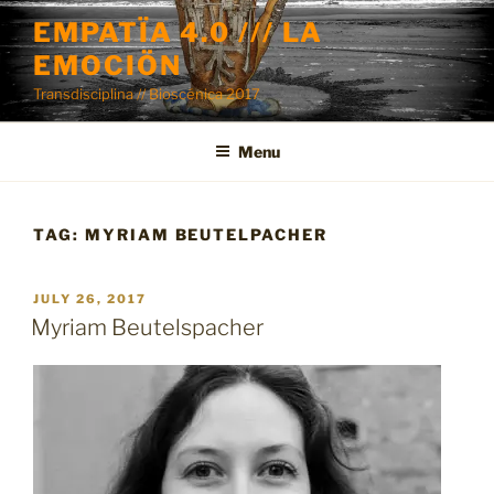
Skip
EMPATÏA 4.0 /// LA
to
EMOCIÖN
content
Transdisciplina // Bioscénica 2017
Menu
TAG:
MYRIAM BEUTELPACHER
POSTED
JULY 26, 2017
ON
Myriam Beutelspacher