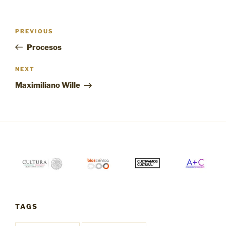
Post
Previous
PREVIOUS
navigation
Post
Procesos
Next
NEXT
Post
Maximiliano Wille
TAGS