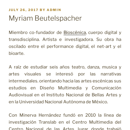
POSTED
JULY 26, 2017
BY
ADMIN
ON
Myriam Beutelspacher
Miembro co-fundador de
Bioscénica
, cuerpo digital y
transdisciplina. Artista e investigadora. Su obra ha
oscilado entre el performance digital, el net-art y el
bioarte.
A raíz de estudiar seis años teatro, danza, musica y
artes visuales se interesó por las narrativas
intermediales. orientando hacia las artes escénicas sus
estudios en Diseño Multimedia y Comunicación
Audiovisual en el Instituto Nacional de Bellas Artes y
en la Universidad Nacional Autónoma de México.
Con Minerva Hernández fundó en 2010 la línea de
investigación Translab en el Centro Multimedia del
Centro Nacional de las Artes, lugar donde trabajó