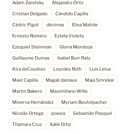
Adam Zaretsky
Alejandro Ortiz
Cristian Delgado
Cándido Capilla
Cédric Pigot
décimas
Elisa Matide
Ernesto Romero
Estela Violeta
Ezequiel Steinman
Gloria Mendoza
Guillaume Dumas
Isabel Burr Raty
Kira deCoudres
Lourdes Roth
Luis Leiva
Mael Capilla
Magali daniaux
Maja Smrekar
Martin Bakero
Maximiliano Wille
Minerva Hernández
Myriam Beutelpacher
Nicolás Ortega
poesía
Sebastián Pasquel
Thamara Cruz
Xalik Ortiz