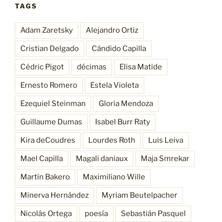
TAGS
Adam Zaretsky
Alejandro Ortiz
Cristian Delgado
Cándido Capilla
Cédric Pigot
décimas
Elisa Matide
Ernesto Romero
Estela Violeta
Ezequiel Steinman
Gloria Mendoza
Guillaume Dumas
Isabel Burr Raty
Kira deCoudres
Lourdes Roth
Luis Leiva
Mael Capilla
Magali daniaux
Maja Smrekar
Martin Bakero
Maximiliano Wille
Minerva Hernández
Myriam Beutelpacher
Nicolás Ortega
poesía
Sebastián Pasquel