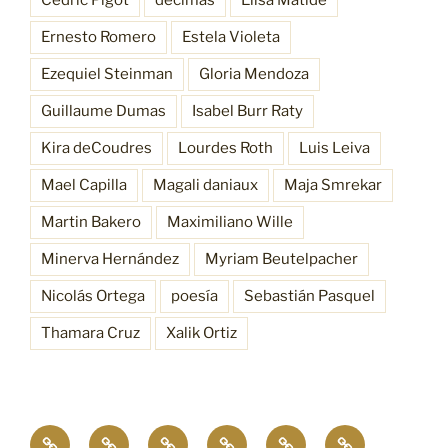
Ernesto Romero
Estela Violeta
Ezequiel Steinman
Gloria Mendoza
Guillaume Dumas
Isabel Burr Raty
Kira deCoudres
Lourdes Roth
Luis Leiva
Mael Capilla
Magali daniaux
Maja Smrekar
Martin Bakero
Maximiliano Wille
Minerva Hernández
Myriam Beutelpacher
Nicolás Ortega
poesía
Sebastián Pasquel
Thamara Cruz
Xalik Ortiz
Empatía
¿Quiénes
Antecedentes
Procesos
Funciones
Resonancia