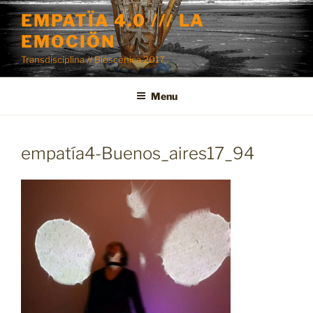
Skip
EMPATÏA 4.0 /// LA
to
EMOCIÖN
content
Transdisciplina // Bioscénica 2017
Menu
empatía4-Buenos_aires17_94