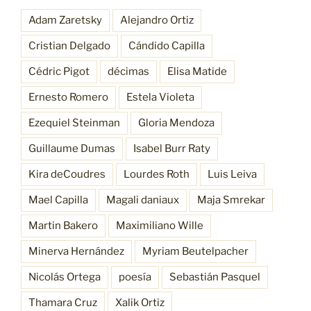
Adam Zaretsky
Alejandro Ortiz
Cristian Delgado
Cándido Capilla
Cédric Pigot
décimas
Elisa Matide
Ernesto Romero
Estela Violeta
Ezequiel Steinman
Gloria Mendoza
Guillaume Dumas
Isabel Burr Raty
Kira deCoudres
Lourdes Roth
Luis Leiva
Mael Capilla
Magali daniaux
Maja Smrekar
Martin Bakero
Maximiliano Wille
Minerva Hernández
Myriam Beutelpacher
Nicolás Ortega
poesía
Sebastián Pasquel
Thamara Cruz
Xalik Ortiz