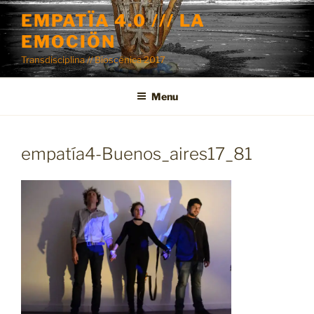
Skip
EMPATÏA 4.0 /// LA
to
EMOCIÖN
content
Transdisciplina // Bioscénica 2017
Menu
empatía4-Buenos_aires17_81