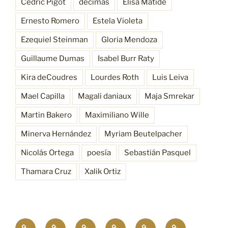
Cédric Pigot
décimas
Elisa Matide
Ernesto Romero
Estela Violeta
Ezequiel Steinman
Gloria Mendoza
Guillaume Dumas
Isabel Burr Raty
Kira deCoudres
Lourdes Roth
Luis Leiva
Mael Capilla
Magali daniaux
Maja Smrekar
Martin Bakero
Maximiliano Wille
Minerva Hernández
Myriam Beutelpacher
Nicolás Ortega
poesía
Sebastián Pasquel
Thamara Cruz
Xalik Ortiz
Empatía
¿Quiénes
Antecedentes
Procesos
Funciones
Resonancia