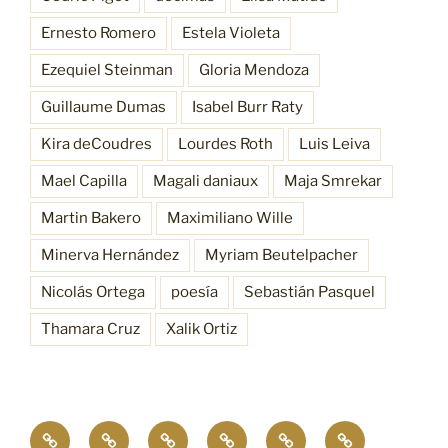
Ernesto Romero
Estela Violeta
Ezequiel Steinman
Gloria Mendoza
Guillaume Dumas
Isabel Burr Raty
Kira deCoudres
Lourdes Roth
Luis Leiva
Mael Capilla
Magali daniaux
Maja Smrekar
Martin Bakero
Maximiliano Wille
Minerva Hernández
Myriam Beutelpacher
Nicolás Ortega
poesía
Sebastián Pasquel
Thamara Cruz
Xalik Ortiz
Empatía
¿Quiénes
Antecedentes
Procesos
Funciones
Resonancia