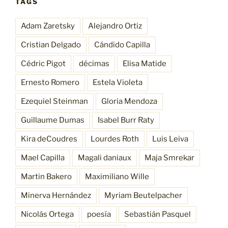
TAGS
Adam Zaretsky
Alejandro Ortiz
Cristian Delgado
Cándido Capilla
Cédric Pigot
décimas
Elisa Matide
Ernesto Romero
Estela Violeta
Ezequiel Steinman
Gloria Mendoza
Guillaume Dumas
Isabel Burr Raty
Kira deCoudres
Lourdes Roth
Luis Leiva
Mael Capilla
Magali daniaux
Maja Smrekar
Martin Bakero
Maximiliano Wille
Minerva Hernández
Myriam Beutelpacher
Nicolás Ortega
poesía
Sebastián Pasquel