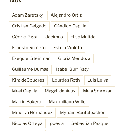
TAGS
Adam Zaretsky
Alejandro Ortiz
Cristian Delgado
Cándido Capilla
Cédric Pigot
décimas
Elisa Matide
Ernesto Romero
Estela Violeta
Ezequiel Steinman
Gloria Mendoza
Guillaume Dumas
Isabel Burr Raty
Kira deCoudres
Lourdes Roth
Luis Leiva
Mael Capilla
Magali daniaux
Maja Smrekar
Martin Bakero
Maximiliano Wille
Minerva Hernández
Myriam Beutelpacher
Nicolás Ortega
poesía
Sebastián Pasquel