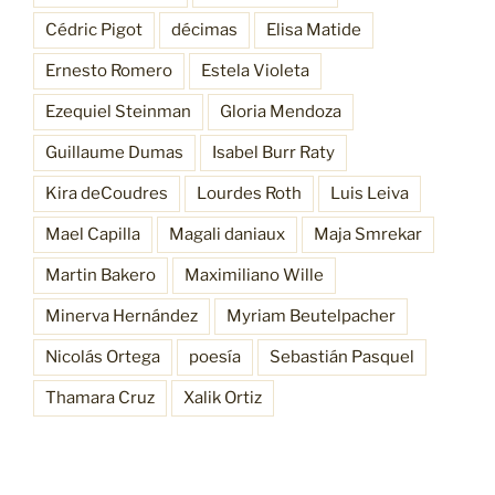
Cédric Pigot
décimas
Elisa Matide
Ernesto Romero
Estela Violeta
Ezequiel Steinman
Gloria Mendoza
Guillaume Dumas
Isabel Burr Raty
Kira deCoudres
Lourdes Roth
Luis Leiva
Mael Capilla
Magali daniaux
Maja Smrekar
Martin Bakero
Maximiliano Wille
Minerva Hernández
Myriam Beutelpacher
Nicolás Ortega
poesía
Sebastián Pasquel
Thamara Cruz
Xalik Ortiz