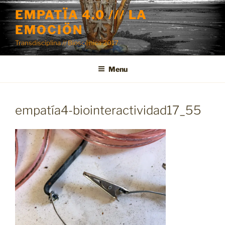
Skip
EMPATÏA 4.0 /// LA
to
EMOCIÖN
content
Transdisciplina // Bioscénica 2017
Menu
empatía4-biointeractividad17_55