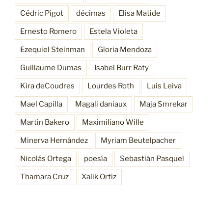
Cédric Pigot
décimas
Elisa Matide
Ernesto Romero
Estela Violeta
Ezequiel Steinman
Gloria Mendoza
Guillaume Dumas
Isabel Burr Raty
Kira deCoudres
Lourdes Roth
Luis Leiva
Mael Capilla
Magali daniaux
Maja Smrekar
Martin Bakero
Maximiliano Wille
Minerva Hernández
Myriam Beutelpacher
Nicolás Ortega
poesía
Sebastián Pasquel
Thamara Cruz
Xalik Ortiz