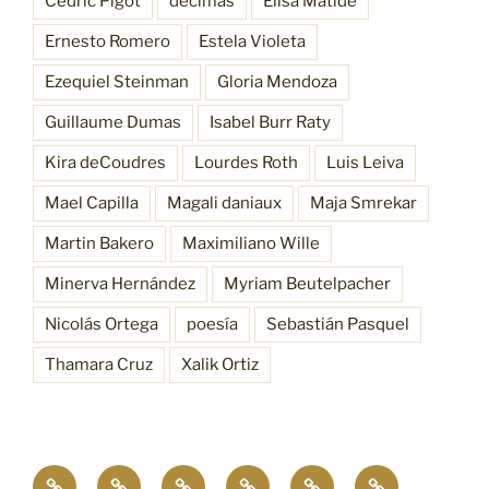
Cédric Pigot
décimas
Elisa Matide
Ernesto Romero
Estela Violeta
Ezequiel Steinman
Gloria Mendoza
Guillaume Dumas
Isabel Burr Raty
Kira deCoudres
Lourdes Roth
Luis Leiva
Mael Capilla
Magali daniaux
Maja Smrekar
Martin Bakero
Maximiliano Wille
Minerva Hernández
Myriam Beutelpacher
Nicolás Ortega
poesía
Sebastián Pasquel
Thamara Cruz
Xalik Ortiz
Empatía
¿Quiénes
Antecedentes
Procesos
Funciones
Resonancia