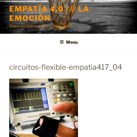
Skip
EMPATÏA 4.0 /// LA
to
EMOCIÖN
content
Transdisciplina // Bioscénica 2017
Menu
circuitos-flexible-empatia417_04