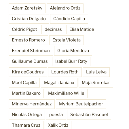
Adam Zaretsky
Alejandro Ortiz
Cristian Delgado
Cándido Capilla
Cédric Pigot
décimas
Elisa Matide
Ernesto Romero
Estela Violeta
Ezequiel Steinman
Gloria Mendoza
Guillaume Dumas
Isabel Burr Raty
Kira deCoudres
Lourdes Roth
Luis Leiva
Mael Capilla
Magali daniaux
Maja Smrekar
Martin Bakero
Maximiliano Wille
Minerva Hernández
Myriam Beutelpacher
Nicolás Ortega
poesía
Sebastián Pasquel
Thamara Cruz
Xalik Ortiz