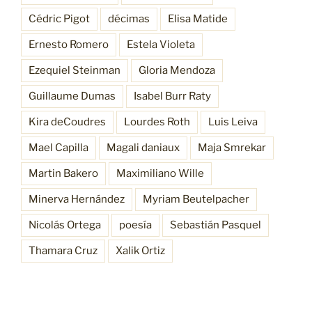
Cédric Pigot
décimas
Elisa Matide
Ernesto Romero
Estela Violeta
Ezequiel Steinman
Gloria Mendoza
Guillaume Dumas
Isabel Burr Raty
Kira deCoudres
Lourdes Roth
Luis Leiva
Mael Capilla
Magali daniaux
Maja Smrekar
Martin Bakero
Maximiliano Wille
Minerva Hernández
Myriam Beutelpacher
Nicolás Ortega
poesía
Sebastián Pasquel
Thamara Cruz
Xalik Ortiz