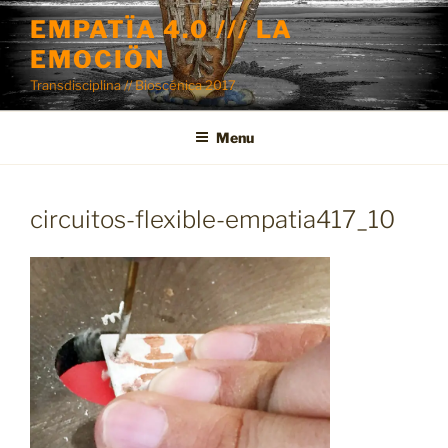
Skip
EMPATÏA 4.0 /// LA
to
EMOCIÖN
content
Transdisciplina // Bioscénica 2017
Menu
circuitos-flexible-empatia417_10