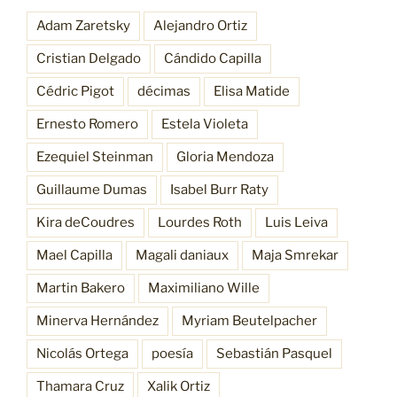
Adam Zaretsky
Alejandro Ortiz
Cristian Delgado
Cándido Capilla
Cédric Pigot
décimas
Elisa Matide
Ernesto Romero
Estela Violeta
Ezequiel Steinman
Gloria Mendoza
Guillaume Dumas
Isabel Burr Raty
Kira deCoudres
Lourdes Roth
Luis Leiva
Mael Capilla
Magali daniaux
Maja Smrekar
Martin Bakero
Maximiliano Wille
Minerva Hernández
Myriam Beutelpacher
Nicolás Ortega
poesía
Sebastián Pasquel
Thamara Cruz
Xalik Ortiz