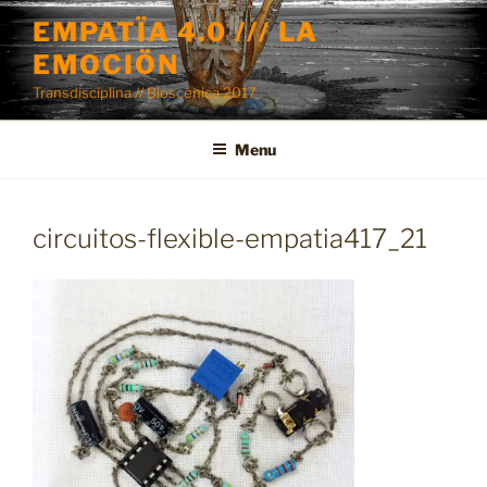
Skip
EMPATÏA 4.0 /// LA
to
EMOCIÖN
content
Transdisciplina // Bioscénica 2017
Menu
circuitos-flexible-empatia417_21