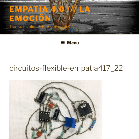
Skip
EMPATÏA 4.0 /// LA
to
EMOCIÖN
content
Transdisciplina // Bioscénica 2017
Menu
circuitos-flexible-empatia417_22