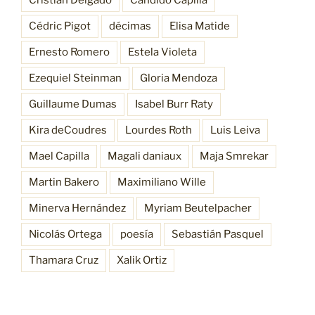
Cédric Pigot
décimas
Elisa Matide
Ernesto Romero
Estela Violeta
Ezequiel Steinman
Gloria Mendoza
Guillaume Dumas
Isabel Burr Raty
Kira deCoudres
Lourdes Roth
Luis Leiva
Mael Capilla
Magali daniaux
Maja Smrekar
Martin Bakero
Maximiliano Wille
Minerva Hernández
Myriam Beutelpacher
Nicolás Ortega
poesía
Sebastián Pasquel
Thamara Cruz
Xalik Ortiz