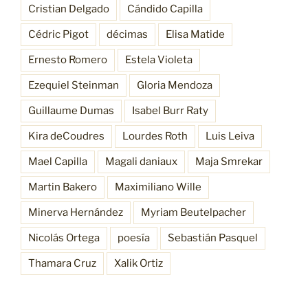
Cristian Delgado
Cándido Capilla
Cédric Pigot
décimas
Elisa Matide
Ernesto Romero
Estela Violeta
Ezequiel Steinman
Gloria Mendoza
Guillaume Dumas
Isabel Burr Raty
Kira deCoudres
Lourdes Roth
Luis Leiva
Mael Capilla
Magali daniaux
Maja Smrekar
Martin Bakero
Maximiliano Wille
Minerva Hernández
Myriam Beutelpacher
Nicolás Ortega
poesía
Sebastián Pasquel
Thamara Cruz
Xalik Ortiz