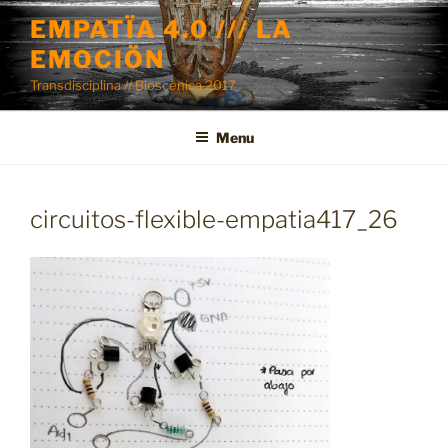
Skip
EMPATÏA 4.0 /// LA
to
EMOCIÖN
content
Transdisciplina // Bioscénica 2017
Menu
circuitos-flexible-empatia417_26