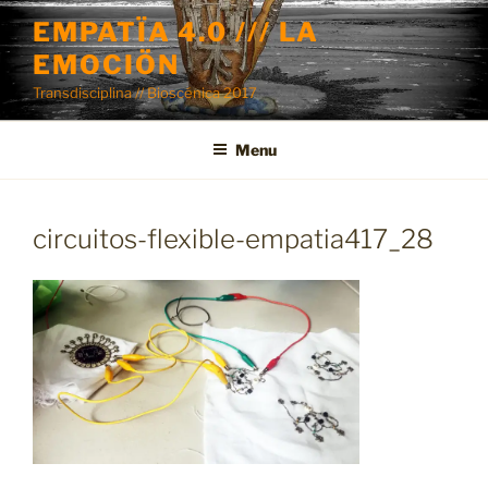
Skip
EMPATÏA 4.0 /// LA
to
EMOCIÖN
content
Transdisciplina // Bioscénica 2017
Menu
circuitos-flexible-empatia417_28