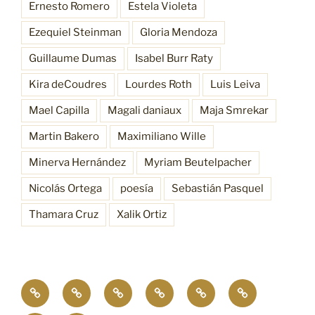
Ernesto Romero
Estela Violeta
Ezequiel Steinman
Gloria Mendoza
Guillaume Dumas
Isabel Burr Raty
Kira deCoudres
Lourdes Roth
Luis Leiva
Mael Capilla
Magali daniaux
Maja Smrekar
Martin Bakero
Maximiliano Wille
Minerva Hernández
Myriam Beutelpacher
Nicolás Ortega
poesía
Sebastián Pasquel
Thamara Cruz
Xalik Ortiz
Empatía
¿Quiénes
Antecedentes
Procesos
Funciones
Resonancia
4.0
somos?