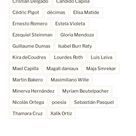
Cristian Delgado
Cándido Capilla
Cédric Pigot
décimas
Elisa Matide
Ernesto Romero
Estela Violeta
Ezequiel Steinman
Gloria Mendoza
Guillaume Dumas
Isabel Burr Raty
Kira deCoudres
Lourdes Roth
Luis Leiva
Mael Capilla
Magali daniaux
Maja Smrekar
Martin Bakero
Maximiliano Wille
Minerva Hernández
Myriam Beutelpacher
Nicolás Ortega
poesía
Sebastián Pasquel
Thamara Cruz
Xalik Ortiz