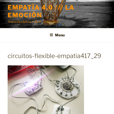
Skip
EMPATÏA 4.0 /// LA
to
EMOCIÖN
content
Transdisciplina // Bioscénica 2017
Menu
circuitos-flexible-empatia417_29