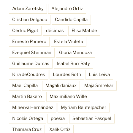
Adam Zaretsky
Alejandro Ortiz
Cristian Delgado
Cándido Capilla
Cédric Pigot
décimas
Elisa Matide
Ernesto Romero
Estela Violeta
Ezequiel Steinman
Gloria Mendoza
Guillaume Dumas
Isabel Burr Raty
Kira deCoudres
Lourdes Roth
Luis Leiva
Mael Capilla
Magali daniaux
Maja Smrekar
Martin Bakero
Maximiliano Wille
Minerva Hernández
Myriam Beutelpacher
Nicolás Ortega
poesía
Sebastián Pasquel
Thamara Cruz
Xalik Ortiz