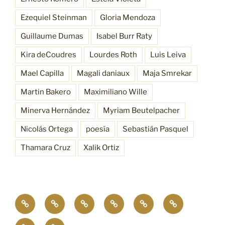
Ezequiel Steinman
Gloria Mendoza
Guillaume Dumas
Isabel Burr Raty
Kira deCoudres
Lourdes Roth
Luis Leiva
Mael Capilla
Magali daniaux
Maja Smrekar
Martin Bakero
Maximiliano Wille
Minerva Hernández
Myriam Beutelpacher
Nicolás Ortega
poesía
Sebastián Pasquel
Thamara Cruz
Xalik Ortiz
Empatía
¿Quiénes
Antecedentes
Procesos
Funciones
Resonancia
4.0
somos?
Bioscénica
Contacto