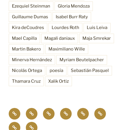
Ezequiel Steinman
Gloria Mendoza
Guillaume Dumas
Isabel Burr Raty
Kira deCoudres
Lourdes Roth
Luis Leiva
Mael Capilla
Magali daniaux
Maja Smrekar
Martin Bakero
Maximiliano Wille
Minerva Hernández
Myriam Beutelpacher
Nicolás Ortega
poesía
Sebastián Pasquel
Thamara Cruz
Xalik Ortiz
Empatía
¿Quiénes
Antecedentes
Procesos
Funciones
Resonancia
4.0
somos?
Bioscénica
Contacto