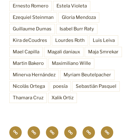
Ernesto Romero
Estela Violeta
Ezequiel Steinman
Gloria Mendoza
Guillaume Dumas
Isabel Burr Raty
Kira deCoudres
Lourdes Roth
Luis Leiva
Mael Capilla
Magali daniaux
Maja Smrekar
Martin Bakero
Maximiliano Wille
Minerva Hernández
Myriam Beutelpacher
Nicolás Ortega
poesía
Sebastián Pasquel
Thamara Cruz
Xalik Ortiz
Empatía
¿Quiénes
Antecedentes
Procesos
Funciones
Resonancia
4.0
somos?