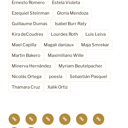
Ernesto Romero
Estela Violeta
Ezequiel Steinman
Gloria Mendoza
Guillaume Dumas
Isabel Burr Raty
Kira deCoudres
Lourdes Roth
Luis Leiva
Mael Capilla
Magali daniaux
Maja Smrekar
Martin Bakero
Maximiliano Wille
Minerva Hernández
Myriam Beutelpacher
Nicolás Ortega
poesía
Sebastián Pasquel
Thamara Cruz
Xalik Ortiz
Empatía
¿Quiénes
Antecedentes
Procesos
Funciones
Resonancia
4.0
somos?