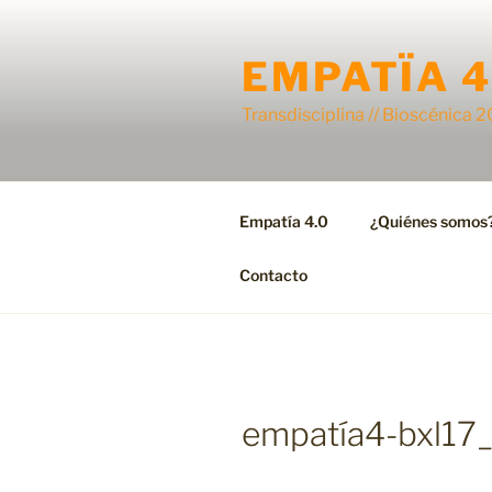
Skip
to
EMPATÏA 4
content
Transdisciplina // Bioscénica 
Empatía 4.0
¿Quiénes somos
Contacto
empatía4-bxl17