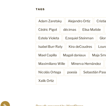
TAGS
Adam Zaretsky
Alejandro Ortiz
Cristi
Cédric Pigot
décimas
Elisa Matide
Estela Violeta
Ezequiel Steinman
Glo
Isabel Burr Raty
Kira deCoudres
Lour
Mael Capilla
Magali daniaux
Maja Sm
Maximiliano Wille
Minerva Hernández
Nicolás Ortega
poesía
Sebastián Pas
Xalik Ortiz
sos
Funciones
Proudly powered by WordPress