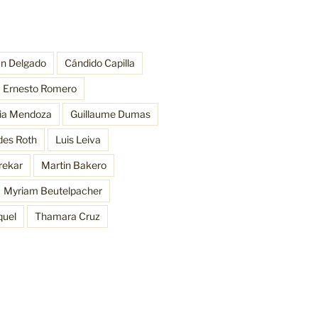
an Delgado
Cándido Capilla
Ernesto Romero
ria Mendoza
Guillaume Dumas
des Roth
Luis Leiva
rekar
Martin Bakero
Myriam Beutelpacher
quel
Thamara Cruz