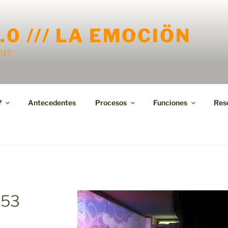
.0 /// LA EMOCIÖN
2017
?
Antecedentes
Procesos
Funciones
Res
_53