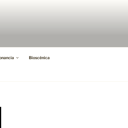
onancia
Bioscénica