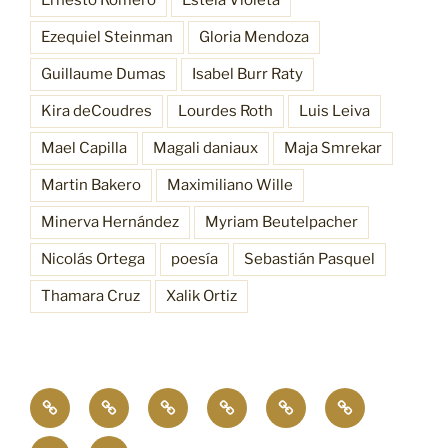
Ernesto Romero
Estela Violeta
Ezequiel Steinman
Gloria Mendoza
Guillaume Dumas
Isabel Burr Raty
Kira deCoudres
Lourdes Roth
Luis Leiva
Mael Capilla
Magali daniaux
Maja Smrekar
Martin Bakero
Maximiliano Wille
Minerva Hernández
Myriam Beutelpacher
Nicolás Ortega
poesía
Sebastián Pasquel
Thamara Cruz
Xalik Ortiz
Empatía
¿Quiénes
Antecedentes
Procesos
Funciones
Resonancia
4.0
somos?
Bioscénica
Contacto