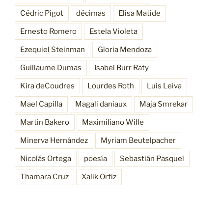
Cédric Pigot
décimas
Elisa Matide
Ernesto Romero
Estela Violeta
Ezequiel Steinman
Gloria Mendoza
Guillaume Dumas
Isabel Burr Raty
Kira deCoudres
Lourdes Roth
Luis Leiva
Mael Capilla
Magali daniaux
Maja Smrekar
Martin Bakero
Maximiliano Wille
Minerva Hernández
Myriam Beutelpacher
Nicolás Ortega
poesía
Sebastián Pasquel
Thamara Cruz
Xalik Ortiz