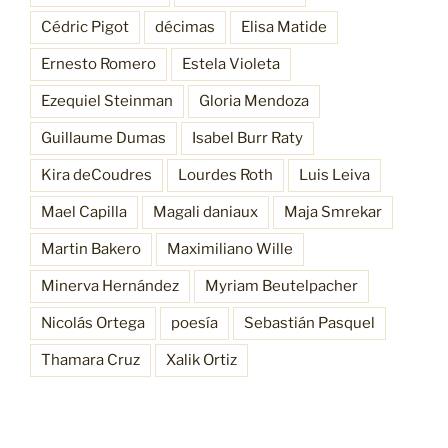
Cédric Pigot
décimas
Elisa Matide
Ernesto Romero
Estela Violeta
Ezequiel Steinman
Gloria Mendoza
Guillaume Dumas
Isabel Burr Raty
Kira deCoudres
Lourdes Roth
Luis Leiva
Mael Capilla
Magali daniaux
Maja Smrekar
Martin Bakero
Maximiliano Wille
Minerva Hernández
Myriam Beutelpacher
Nicolás Ortega
poesía
Sebastián Pasquel
Thamara Cruz
Xalik Ortiz