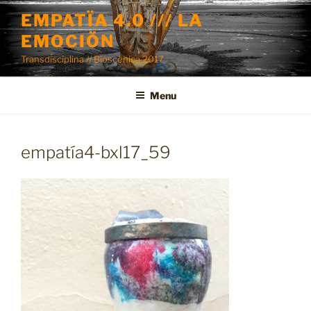
Skip
EMPATÏA 4.0 /// LA
to
EMOCIÖN
content
Transdisciplina // Bioscénica 2017
Menu
empatía4-bxl17_59