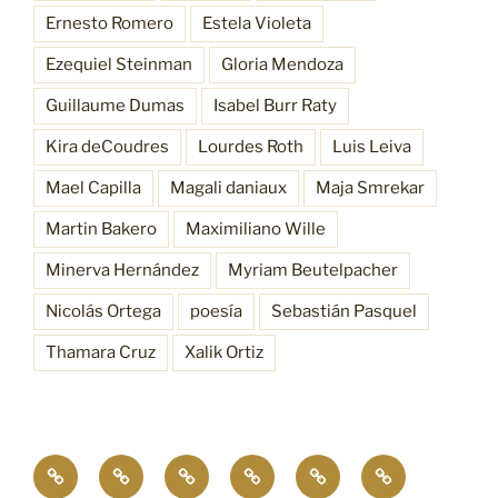
Ernesto Romero
Estela Violeta
Ezequiel Steinman
Gloria Mendoza
Guillaume Dumas
Isabel Burr Raty
Kira deCoudres
Lourdes Roth
Luis Leiva
Mael Capilla
Magali daniaux
Maja Smrekar
Martin Bakero
Maximiliano Wille
Minerva Hernández
Myriam Beutelpacher
Nicolás Ortega
poesía
Sebastián Pasquel
Thamara Cruz
Xalik Ortiz
Empatía
¿Quiénes
Antecedentes
Procesos
Funciones
Resonancia
4.0
somos?