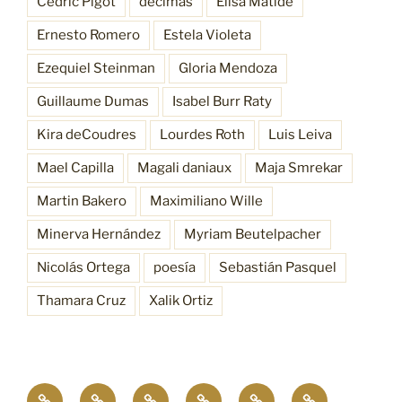
Cédric Pigot
décimas
Elisa Matide
Ernesto Romero
Estela Violeta
Ezequiel Steinman
Gloria Mendoza
Guillaume Dumas
Isabel Burr Raty
Kira deCoudres
Lourdes Roth
Luis Leiva
Mael Capilla
Magali daniaux
Maja Smrekar
Martin Bakero
Maximiliano Wille
Minerva Hernández
Myriam Beutelpacher
Nicolás Ortega
poesía
Sebastián Pasquel
Thamara Cruz
Xalik Ortiz
Empatía
¿Quiénes
Antecedentes
Procesos
Funciones
Resonancia