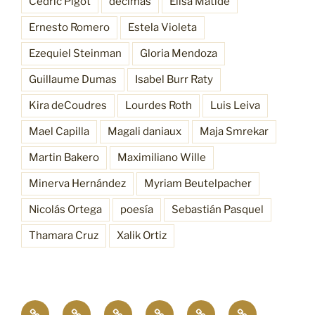
Cédric Pigot
décimas
Elisa Matide
Ernesto Romero
Estela Violeta
Ezequiel Steinman
Gloria Mendoza
Guillaume Dumas
Isabel Burr Raty
Kira deCoudres
Lourdes Roth
Luis Leiva
Mael Capilla
Magali daniaux
Maja Smrekar
Martin Bakero
Maximiliano Wille
Minerva Hernández
Myriam Beutelpacher
Nicolás Ortega
poesía
Sebastián Pasquel
Thamara Cruz
Xalik Ortiz
Empatía
¿Quiénes
Antecedentes
Procesos
Funciones
Resonancia