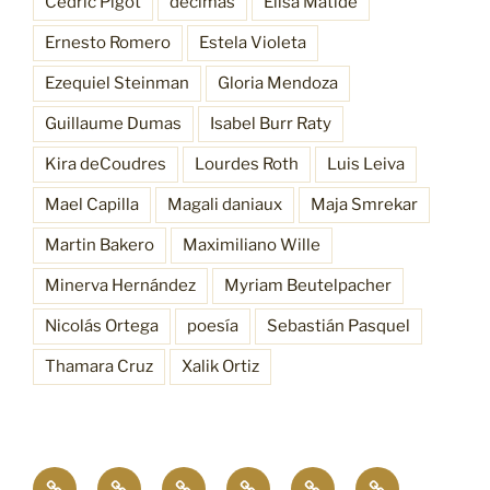
Cédric Pigot
décimas
Elisa Matide
Ernesto Romero
Estela Violeta
Ezequiel Steinman
Gloria Mendoza
Guillaume Dumas
Isabel Burr Raty
Kira deCoudres
Lourdes Roth
Luis Leiva
Mael Capilla
Magali daniaux
Maja Smrekar
Martin Bakero
Maximiliano Wille
Minerva Hernández
Myriam Beutelpacher
Nicolás Ortega
poesía
Sebastián Pasquel
Thamara Cruz
Xalik Ortiz
Empatía
¿Quiénes
Antecedentes
Procesos
Funciones
Resonancia