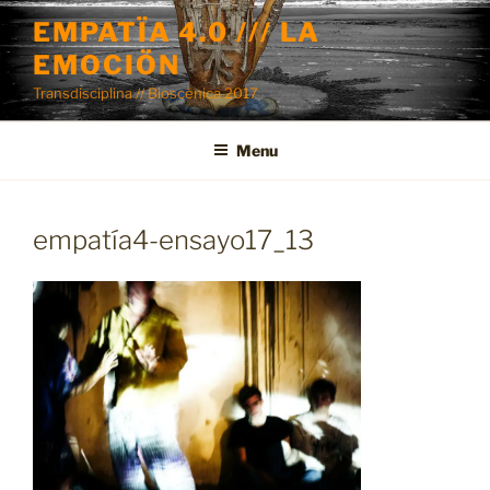
Skip
EMPATÏA 4.0 /// LA
to
EMOCIÖN
content
Transdisciplina // Bioscénica 2017
Menu
empatía4-ensayo17_13