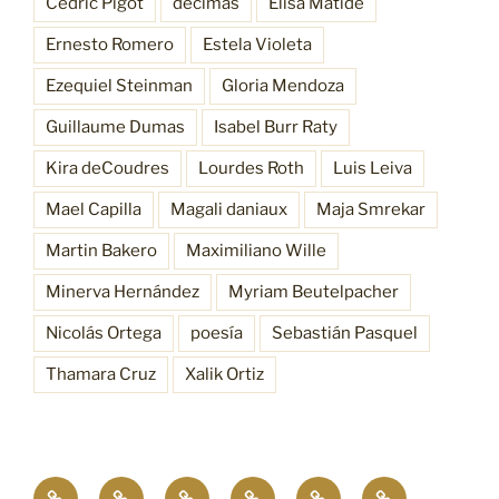
Cédric Pigot
décimas
Elisa Matide
Ernesto Romero
Estela Violeta
Ezequiel Steinman
Gloria Mendoza
Guillaume Dumas
Isabel Burr Raty
Kira deCoudres
Lourdes Roth
Luis Leiva
Mael Capilla
Magali daniaux
Maja Smrekar
Martin Bakero
Maximiliano Wille
Minerva Hernández
Myriam Beutelpacher
Nicolás Ortega
poesía
Sebastián Pasquel
Thamara Cruz
Xalik Ortiz
Empatía
¿Quiénes
Antecedentes
Procesos
Funciones
Resonancia