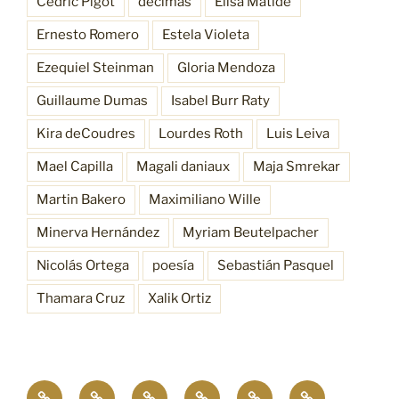
Cédric Pigot
décimas
Elisa Matide
Ernesto Romero
Estela Violeta
Ezequiel Steinman
Gloria Mendoza
Guillaume Dumas
Isabel Burr Raty
Kira deCoudres
Lourdes Roth
Luis Leiva
Mael Capilla
Magali daniaux
Maja Smrekar
Martin Bakero
Maximiliano Wille
Minerva Hernández
Myriam Beutelpacher
Nicolás Ortega
poesía
Sebastián Pasquel
Thamara Cruz
Xalik Ortiz
Empatía
¿Quiénes
Antecedentes
Procesos
Funciones
Resonancia