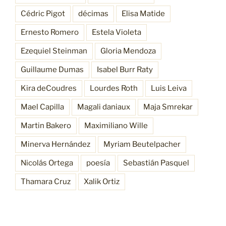
Cédric Pigot
décimas
Elisa Matide
Ernesto Romero
Estela Violeta
Ezequiel Steinman
Gloria Mendoza
Guillaume Dumas
Isabel Burr Raty
Kira deCoudres
Lourdes Roth
Luis Leiva
Mael Capilla
Magali daniaux
Maja Smrekar
Martin Bakero
Maximiliano Wille
Minerva Hernández
Myriam Beutelpacher
Nicolás Ortega
poesía
Sebastián Pasquel
Thamara Cruz
Xalik Ortiz