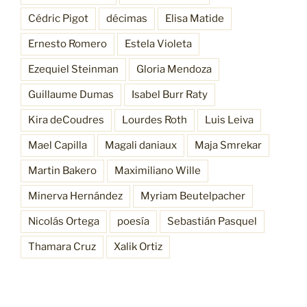
Cédric Pigot
décimas
Elisa Matide
Ernesto Romero
Estela Violeta
Ezequiel Steinman
Gloria Mendoza
Guillaume Dumas
Isabel Burr Raty
Kira deCoudres
Lourdes Roth
Luis Leiva
Mael Capilla
Magali daniaux
Maja Smrekar
Martin Bakero
Maximiliano Wille
Minerva Hernández
Myriam Beutelpacher
Nicolás Ortega
poesía
Sebastián Pasquel
Thamara Cruz
Xalik Ortiz