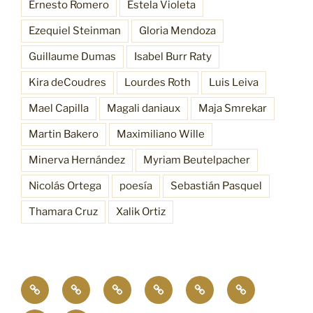
Ernesto Romero
Estela Violeta
Ezequiel Steinman
Gloria Mendoza
Guillaume Dumas
Isabel Burr Raty
Kira deCoudres
Lourdes Roth
Luis Leiva
Mael Capilla
Magali daniaux
Maja Smrekar
Martin Bakero
Maximiliano Wille
Minerva Hernández
Myriam Beutelpacher
Nicolás Ortega
poesía
Sebastián Pasquel
Thamara Cruz
Xalik Ortiz
Empatía
¿Quiénes
Antecedentes
Procesos
Funciones
Resonancia
4.0
somos?