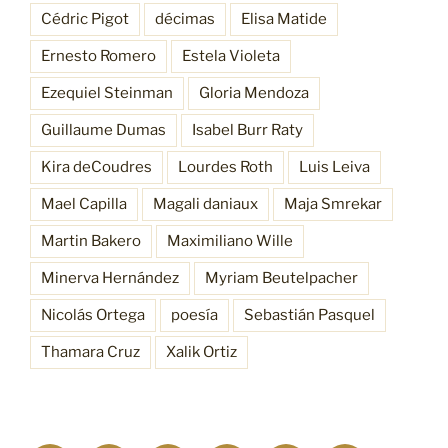
Cédric Pigot
décimas
Elisa Matide
Ernesto Romero
Estela Violeta
Ezequiel Steinman
Gloria Mendoza
Guillaume Dumas
Isabel Burr Raty
Kira deCoudres
Lourdes Roth
Luis Leiva
Mael Capilla
Magali daniaux
Maja Smrekar
Martin Bakero
Maximiliano Wille
Minerva Hernández
Myriam Beutelpacher
Nicolás Ortega
poesía
Sebastián Pasquel
Thamara Cruz
Xalik Ortiz