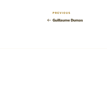
Post
Previous
PREVIOUS
navigation
Post
Guillaume Dumas