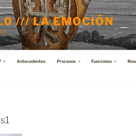
.0 /// LA EMOCIÖN
2017
?
Antecedentes
Procesos
Funciones
Res
s1