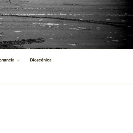
onancia
Bioscénica