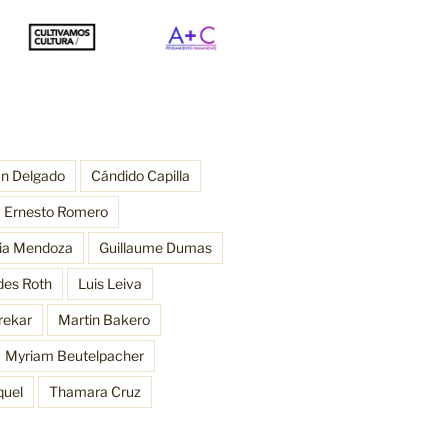
an Delgado
Cándido Capilla
Ernesto Romero
ria Mendoza
Guillaume Dumas
des Roth
Luis Leiva
rekar
Martin Bakero
Myriam Beutelpacher
quel
Thamara Cruz