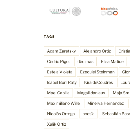
TAGS
Adam Zaretsky
Alejandro Ortiz
Cristi
Cédric Pigot
décimas
Elisa Matide
Estela Violeta
Ezequiel Steinman
Glo
Isabel Burr Raty
Kira deCoudres
Lour
Mael Capilla
Magali daniaux
Maja Sm
Maximiliano Wille
Minerva Hernández
Nicolás Ortega
poesía
Sebastián Pas
Xalik Ortiz