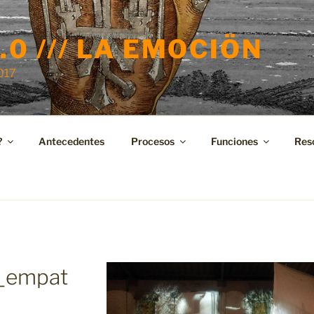
.0 /// LA EMOCIÖN
2017
?
Antecedentes
Procesos
Funciones
Res
s_empat