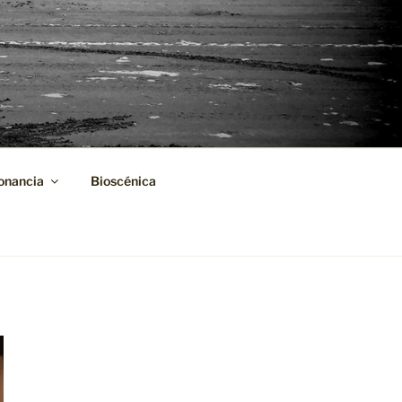
onancia
Bioscénica