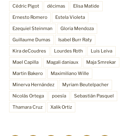
Cédric Pigot
décimas
Elisa Matide
Ernesto Romero
Estela Violeta
Ezequiel Steinman
Gloria Mendoza
Guillaume Dumas
Isabel Burr Raty
Kira deCoudres
Lourdes Roth
Luis Leiva
Mael Capilla
Magali daniaux
Maja Smrekar
Martin Bakero
Maximiliano Wille
Minerva Hernández
Myriam Beutelpacher
Nicolás Ortega
poesía
Sebastián Pasquel
Thamara Cruz
Xalik Ortiz