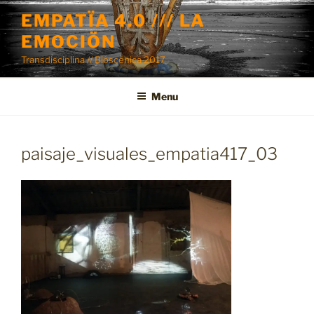
Skip
EMPATÏA 4.0 /// LA
to
EMOCIÖN
content
Transdisciplina // Bioscénica 2017
Menu
paisaje_visuales_empatia417_03