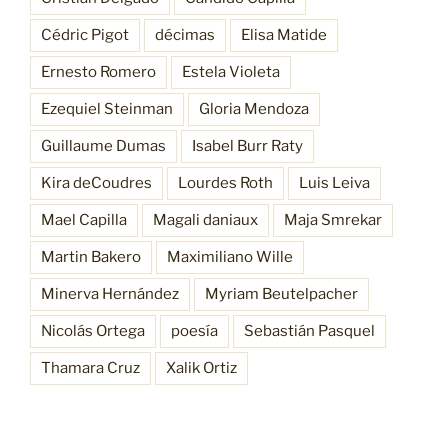
Cédric Pigot
décimas
Elisa Matide
Ernesto Romero
Estela Violeta
Ezequiel Steinman
Gloria Mendoza
Guillaume Dumas
Isabel Burr Raty
Kira deCoudres
Lourdes Roth
Luis Leiva
Mael Capilla
Magali daniaux
Maja Smrekar
Martin Bakero
Maximiliano Wille
Minerva Hernández
Myriam Beutelpacher
Nicolás Ortega
poesía
Sebastián Pasquel
Thamara Cruz
Xalik Ortiz