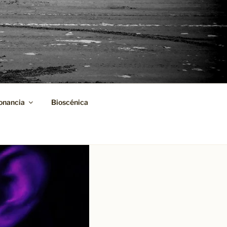
onancia
Bioscénica