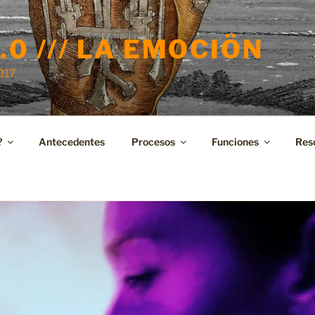
.0 /// LA EMOCIÖN
2017
?
Antecedentes
Procesos
Funciones
Res