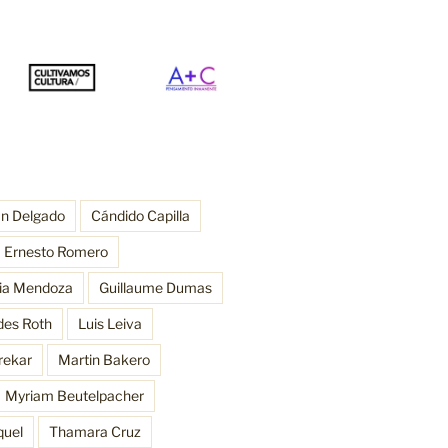
an Delgado
Cándido Capilla
Ernesto Romero
ria Mendoza
Guillaume Dumas
des Roth
Luis Leiva
rekar
Martin Bakero
Myriam Beutelpacher
quel
Thamara Cruz