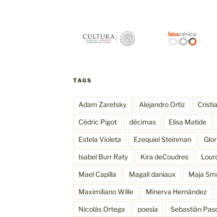
TAGS
Adam Zaretsky
Alejandro Ortiz
Cristi
Cédric Pigot
décimas
Elisa Matide
Estela Violeta
Ezequiel Steinman
Glo
Isabel Burr Raty
Kira deCoudres
Lour
Mael Capilla
Magali daniaux
Maja Sm
Maximiliano Wille
Minerva Hernández
Nicolás Ortega
poesía
Sebastián Pas