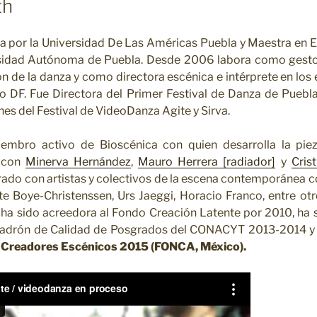
th
 por la Universidad De Las Américas Puebla y Maestra en Es
sidad Autónoma de Puebla. Desde 2006 labora como gesto
n de la danza y como directora escénica e intérprete en los
 DF. Fue Directora del Primer Festival de Danza de Puebl
es del Festival de VideoDanza Agite y Sirva.
mbro activo de Bioscénica con quien desarrolla la pieza
o con
Minerva Hernández
,
Mauro Herrera
[radiador]
y
Cris
rado con artistas y colectivos de la escena contemporánea 
e Boye-Christenssen, Urs Jaeggi, Horacio Franco, entre otr
l ha sido acreedora al Fondo Creación Latente por 2010, ha
 Padrón de Calidad de Posgrados del CONACYT 2013-2014 y
a
Creadores Escénicos 2015 (FONCA, México).