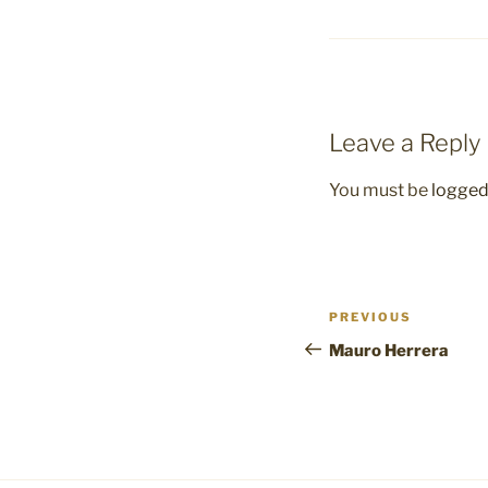
Leave a Reply
You must be
logged
Post
Previous
PREVIOUS
navigation
Post
Mauro Herrera