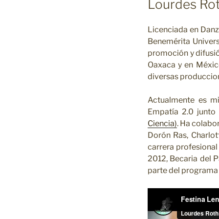
Lourdes Ro
Licenciada en Danza
Benemérita Univer
promoción y difusió
Oaxaca y en México
diversas produccion
Actualmente es mie
Empatía 2.0 junt
Ciencia)
. Ha colabo
Dorón Ras, Charlott
carrera profesiona
2012, Becaria del
parte del program