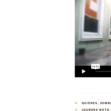
CATEGORIES
QUIÉNES
,
SEMB
TAGS
LOURDES ROTH