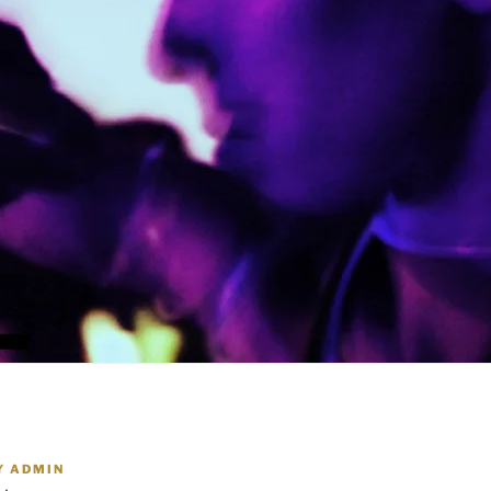
Y
ADMIN