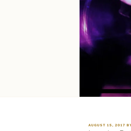
POSTED
AUGUST 15, 2017
B
ON