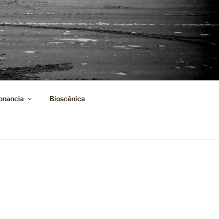
onancia
Bioscénica