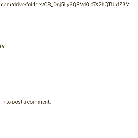
gle.com/drive/folders/0B_Dnj5Ly6Q8Vd0k5X2hQTUpfZ3M
ÍA
 in
to post a comment.