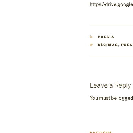
https://drive.goo
CATEGORIES
POESÍA
TAGS
DÉCIMAS
,
POES
Leave a Reply
You must be
logged
Post
PREVIOUS