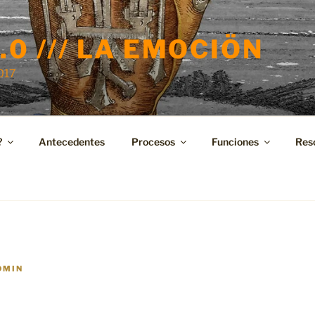
.0 /// LA EMOCIÖN
2017
?
Antecedentes
Procesos
Funciones
Res
DMIN