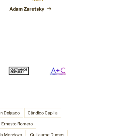
Next
Post
Adam Zaretsky
an Delgado
Cándido Capilla
Ernesto Romero
ria Mendoza
Guillaume Dumas